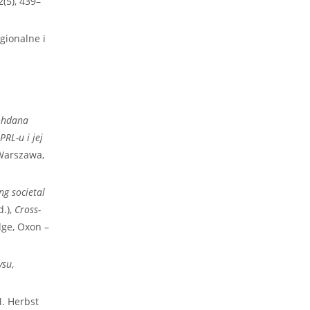
(5), 439–
gionalne i
Bohdana
PRL-u i jej
Warszawa,
ng societal
d.),
Cross-
dge, Oxon –
ysu
,
M. Herbst