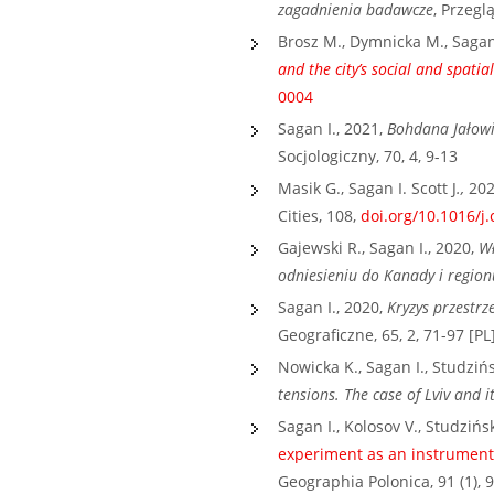
zagadnienia badawcze
, Przegl
Brosz M., Dymnicka M., Sagan I
and the city’s social and spatial
0004
Sagan I., 2021,
Bohdana Jałowi
Socjologiczny, 70, 4, 9-13
Masik G., Sagan I. Scott J
.,
202
Cities, 108,
doi.org/10.1016/j.
Gajewski R., Sagan I., 2020,
Wł
odniesieniu do Kanady i regio
Sagan I., 2020,
Kryzys przestrz
Geograficzne, 65, 2, 71-97 [PL
Nowicka K., Sagan I., Studziń
tensions. The case of Lviv and i
Sagan I., Kolosov V., Studzińs
experiment as an instrument 
Geographia Polonica, 91 (1), 