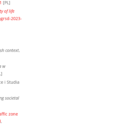
1
[PL]
y of life
grsd-2023-
sh context
,
a w
L]
e i Studia
ng societal
affic zone
d
,