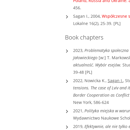
Poland, Russia and Ukraine: 
456.
Sagan I., 2004,
Współczesne st
Lokalne 16(2), 25-39. [PL]
Book chapters
2023,
Problematyka społeczna 
Jałowieckiego
[w:] T. Markowsk
aktualność. Wybór esejów.
Stud
39-48 [PL]
2022, Nowicka K.,
Sagan I.
, S
tensions. The case of Lviv and i
Border Cooperation as Conflict
New York, 586-624
2021,
Polityka miejska w waru
Wydawnictwo Naukowe Schola
2019,
Efektywnie, ale nie tylk