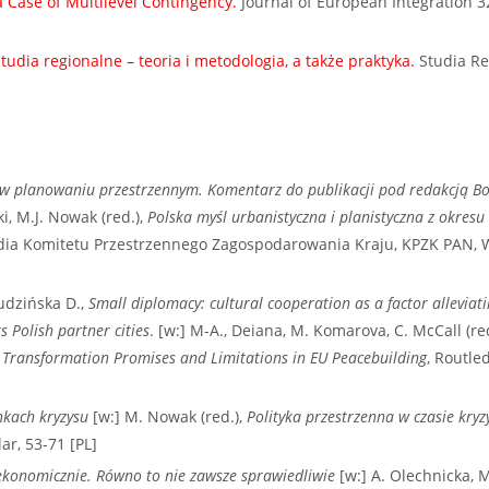
a Case of Multilevel Contingency.
Journal of European Integration 32
udia regionalne – teoria i metodologia, a także praktyka.
Studia Re
w planowaniu przestrzennym. Komentarz do publikacji pod redakcją 
i, M.J. Nowak (red.),
Polska myśl urbanistyczna i planistyczna z okresu 
ia Komitetu Przestrzennego Zagospodarowania Kraju, KPZK PAN, 
tudzińska D.,
Small diplomacy: cultural cooperation as a factor alleviati
ts Polish partner cities
. [w:] M-A., Deiana, M. Komarova, C. McCall (re
 Transformation Promises and Limitations in EU Peacebuilding
, Routle
nkach kryzysu
[w:] M. Nowak (red.),
Polityka przestrzenna w czasie kryz
r, 53-71 [PL]
o ekonomicznie. Równo to nie zawsze sprawiedliwie
[w:] A. Olechnicka, 