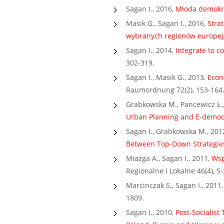
Sagan I., 2016,
Młoda demokra
Masik G., Sagan I., 2016,
Stra
wybranych regionów europej
Sagan I., 2014,
Integrate to 
302-319.
Sagan I., Masik G., 2013,
Econ
Raumordnung 72(2), 153-164
Grabkowska M., Pancewicz Ł.,
Urban Planning and E-democ
Sagan I., Grabkowska M., 201
Between Top-Down Strategi
Miazga A., Sagan I., 2011,
Wsp
Regionalne i Lokalne 46(4), 5-
Marcinczak S., Sagan I., 2011
1809.
Sagan I., 2010,
Post-Socialis