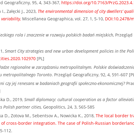
ąd Geograficzny, 95, 4, 343-367,
https://doi.org/10.7163/PrzG.2023.4.
., Załęcki J., 2023,
The environmental dimension of city dwellers’ qualit
 variability,
Miscellanea Geographica, vol. 27, 1, 5-10,
DOI:10.2478/m
eckiego rola i znaczenie w rozwoju polskich badań miejskich
, Przegląd
1,
Smart City strategies and new urban development policies in the Poli
cities.2020.102970
[PL]
adze regionalne w zarządzaniu metropolitalnym. Polskie doświadczeni
nu metropolitalnego Toronto
. Przegląd Geograficzny, 92, 4, 591-607 [P
eni czy jej renesans w badaniach geografii społeczno-ekonomicznej?
Prac
]
ska D., 2019,
Small diplomacy: cultural cooperation as a factor alleviati
ts Polish partner cities,
Geopolitics, 24, 3, 565-585
ka D., Zotova M., Sebentsov A., Nowicka K., 2018,
The local border tr
of cross-border integration. The case of Polish-Russian borderlan
95-112.