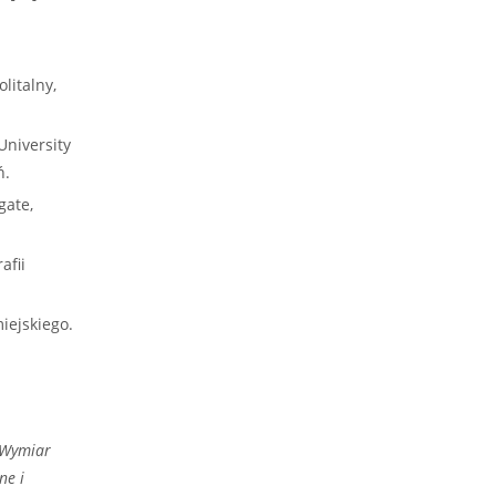
litalny,
University
ń.
gate,
afii
iejskiego.
Wymiar
ne i