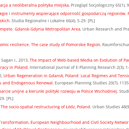
cja a neoliberalna polityka miejska
, Przegląd Socjologiczny 65(1), 9
tegie i instrumenty wspierające odporność gospodarczą regionów. 
skich
, Studia Regionalne i Lokalne 66(4), 5-29. [PL]
compete. Gdansk-Gdynia Metropolitan Area
, Urban Research and Prac
omic resilience. The case study of Pomorskie Region
, Raumforschu
.
 Sagan I., 2013,
The Impact of Web-based Media on Evolution of Par
racy in Poland
, International Journal of E-Planning Research 2(3), 1
2,
Urban Regeneration in Gdansk, Poland: Local Regimes and Tensi
es and Endogenous Renewal
, European Planning Studies 20(7), 1135
arcie unijne a kierunki polityki rozwoju w Polsce Wschodniej
. Stud
29. [PL]
,
The socio-spatial restructuring of Łódz, Poland
. Urban Studies 48(9
t Transformation, European Neighbourhood and Civil Society Netwo