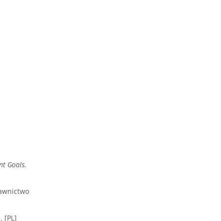
nt Goals.
wnictwo
 [PL]