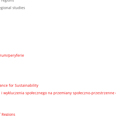
 regions
gional studies
rum/peryferie
nce for Sustainability
i i wykluczenia społecznego na przemiany społeczno-przestrzenne
f Regions