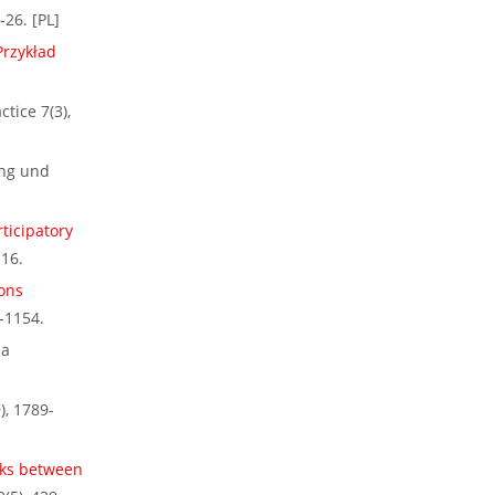
-26. [PL]
Przykład
tice 7(3),
ng und
ticipatory
-16.
ons
-1154.
ia
), 1789-
rks between