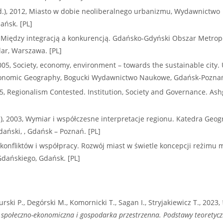
ed.), 2012, Miasto w dobie neoliberalnego urbanizmu, Wydawnictwo
ańsk. [PL]
1, Między integracją a konkurencją. Gdańsko-Gdyński Obszar Metropo
r, Warszawa. [PL]
 2005, Society, economy, environment – towards the sustainable city. 
conomic Geography, Bogucki Wydawnictwo Naukowe, Gdańsk-Pozna
2005, Regionalism Contested. Institution, Society and Governance. Ash
.), 2003, Wymiar i współczesne interpretacje regionu. Katedra Geogr
ański, , Gdańsk – Poznań. [PL]
 konfliktów i współpracy. Rozwój miast w świetle koncepcji reżimu m
dańskiego, Gdańsk. [PL]
urski P., Degórski M., Komornicki T., Sagan I., Stryjakiewicz T., 2023,
 społeczno-ekonomiczna i gospodarka przestrzenna. Podstawy teoretycz