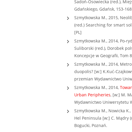
Sadoń-Osowiecka (red.), Mie
Gdańskiego, Gdańsk, 153-168.
Szmytkowska M., 2015, Neolib
(red.) Searching for smart s
[PL]
Szmytkowska M., 2014, Po-rydz
Suliborski (red.), Dorobek po
Koncepcje w Geografii, Tom 8
Szmytkowska M., 2014, Metrop
duopolis? [w:] K.Kuć-Czajkow
przemian Wydawnictwo Uniwers
Szmytkowska M., 2014,
Towar
Urban Peripheries
, [w:] M. 
Wydawnictwo Uniwersytetu W
Szmytkowska M., Nowicka K., 
Hel Peninsula [w:] C. Mądry
Bogucki, Poznań.