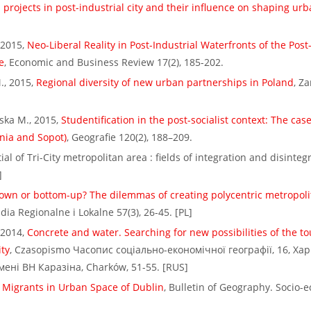
projects in post-industrial city and their influence on shaping ur
 2015,
Neo-Liberal Reality in Post-Industrial Waterfronts of the Post-
e
, Economic and Business Review 17(2), 185-202.
., 2015,
Regional diversity of new urban partnerships in Poland
, Z
ska M., 2015,
Studentification in the post-socialist context: The cas
ynia and Sopot)
, Geografie 120(2), 188–209.
l of Tri-City metropolitan area : fields of integration and disintegr
]
own or bottom-up? The dilemmas of creating polycentric metropoli
udia Regionalne i Lokalne 57(3), 26-45. [PL]
 2014,
Concrete and water. Searching for new possibilities of the to
ity
, Czasopismo Часопис соціально-економічної географії, 16, Ха
ені ВН Каразіна, Charków, 51-55. [RUS]
h Migrants in Urban Space of Dublin
, Bulletin of Geography. Socio-