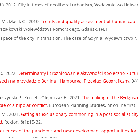
d.), 2012, City in times of neoliberal urbanism, Wydawnictwo Uniwe
M., Masik G., 2010,
Trends and quality assessment of human capita
rszałkowski Województwa Pomorskiego, Gdańsk. [PL]
 space of the city in transition. The case of Gdynia. Wydawnictwo
D., 2022,
Determinanty i zróżnicowanie aktywności społeczno-kultu
zech na przykładzie Berlina i Hamburga, Przegląd Geograficzny
, 94
szyński P., Korcelli-Olejniczak E., 2021,
The making of the Bydgosz
e of a bipolar conflict
, European Planning Studies, nr online first, 
 M., 2021,
Gating as exclusionary commoning in a post-socialist city
d
, Region, 8(1):15-32.
quences of the pandemic and new development opportunities for 