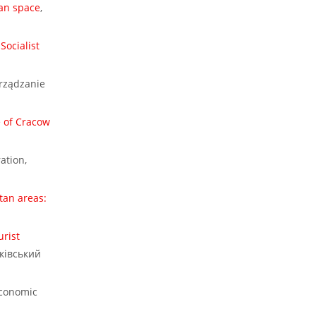
ban space
,
Socialist
arządzanie
e of Cracow
ation,
tan areas:
urist
рківський
economic