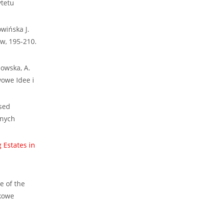
ytetu
wińska J.
w, 195-210.
bowska, A.
wowe Idee i
ised
lnych
 Estates in
e of the
ukowe