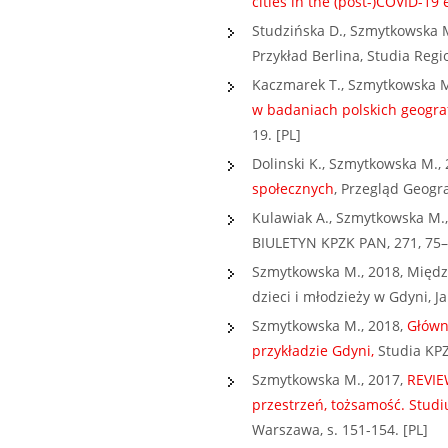
cities in the (post-)COVID-19 
Studzińska D., Szmytkowska M
Przykład Berlina, Studia Regio
Kaczmarek T., Szmytkowska M
w badaniach polskich geogr
19. [PL]
Dolinski K., Szmytkowska M.,
społecznych
, Przegląd Geogra
Kulawiak A., Szmytkowska M.
BIULETYN KPZK PAN, 271, 75–9
Szmytkowska M., 2018, Międz
dzieci i młodzieży w Gdyni, Jan
Szmytkowska M., 2018,
Główn
przykładzie Gdyni,
Studia KPZK
Szmytkowska M., 2017,
REVIEW
przestrzeń, tożsamość. Studi
Warszawa, s. 151-154. [PL]