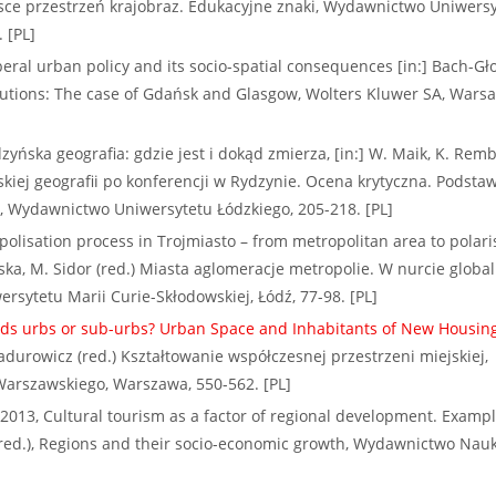
jsce przestrzeń krajobraz. Edukacyjne znaki, Wydawnictwo Uniwers
 [PL]
eral urban policy and its socio-spatial consequences [in:] Bach-Gło
olutions: The case of Gdańsk and Glasgow, Wolters Kluwer SA, Warsa
yńska geografia: gdzie jest i dokąd zmierza, [in:] W. Maik, K. Rem
lskiej geografii po konferencji w Rydzynie. Ocena krytyczna. Podsta
, Wydawnictwo Uniwersytetu Łódzkiego, 205-218. [PL]
olisation process in Trojmiasto – from metropolitan area to polar
ska, M. Sidor (red.) Miasta aglomeracje metropolie. W nurcie globa
ytetu Marii Curie-Skłodowskiej, Łódź, 77-98. [PL]
ds urbs or sub-urbs? Urban Space and Inhabitants of New Housing
Madurowicz (red.) Kształtowanie współczesnej przestrzeni miejskiej,
arszawskiego, Warszawa, 550-562. [PL]
2013, Cultural tourism as a factor of regional development. Exampl
 (red.), Regions and their socio-economic growth, Wydawnictwo Na