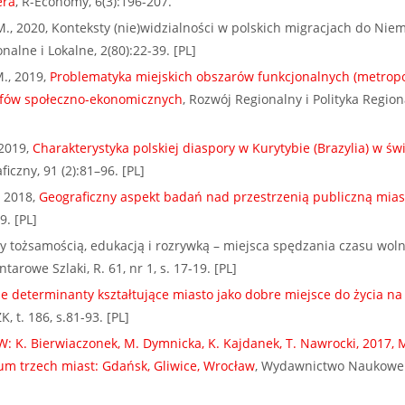
era
, R-Economy, 6(3):196-207.
., 2020, Konteksty (nie)widzialności w polskich migracjach do Niem
nalne i Lokalne, 2(80):22-39. [PL]
., 2019,
Problematyka miejskich obszarów funkcjonalnych (metropo
afów społeczno-ekonomicznych
, Rozwój Regionalny i Polityka Region
 2019,
Charakterystyka polskiej diaspory w Kurytybie (Brazylia) w św
ficzny, 91 (2):81–96. [PL]
, 2018,
Geograficzny aspekt badań nad przestrzenią publiczną mias
. [PL]
y tożsamością, edukacją i rozrywką – miejsca spędzania czasu wol
tarowe Szlaki, R. 61, nr 1, s. 17-19. [PL]
e determinanty kształtujące miasto jako dobre miejsce do życia na
, t. 186, s.81-93. [PL]
: K. Bierwiaczonek, M. Dymnicka, K. Kajdanek, T. Nawrocki, 2017, M
um trzech miast: Gdańsk, Gliwice, Wrocław
, Wydawnictwo Naukowe 