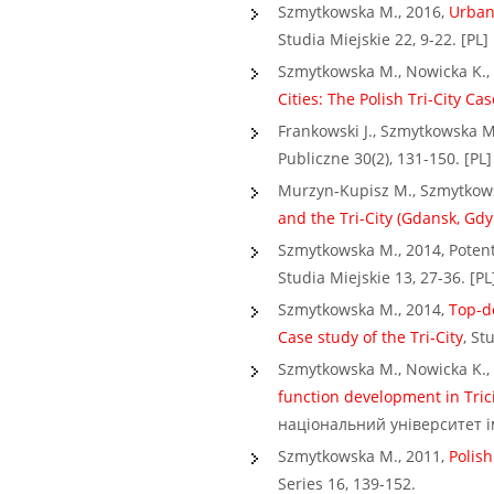
Szmytkowska M., 2016,
Urban 
Studia Miejskie 22, 9-22. [PL]
Szmytkowska M., Nowicka K.,
Cities: The Polish Tri-City Cas
Frankowski J., Szmytkowska M
Publiczne 30(2), 131-150. [PL]
Murzyn-Kupisz M., Szmytkow
and the Tri-City (Gdansk, Gd
Szmytkowska M., 2014, Potentia
Studia Miejskie 13, 27-36. [PL
Szmytkowska M., 2014,
Top-d
Case study of the Tri-City
, St
Szmytkowska M., Nowicka K.,
function development in Tric
національний університет ім
Szmytkowska M., 2011,
Polis
Series 16, 139-152.