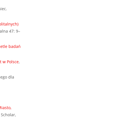
iec.
litalnych)
alna 47: 9–
ietle badań
t w Polsce
,
nego dla
iasto,
Scholar,