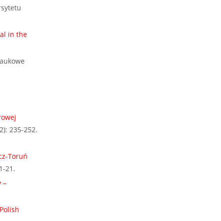
rsytetu
l in the
 Naukowe
rowej
(2): 235-252.
cz-Toruń
1-21.
 –
Polish