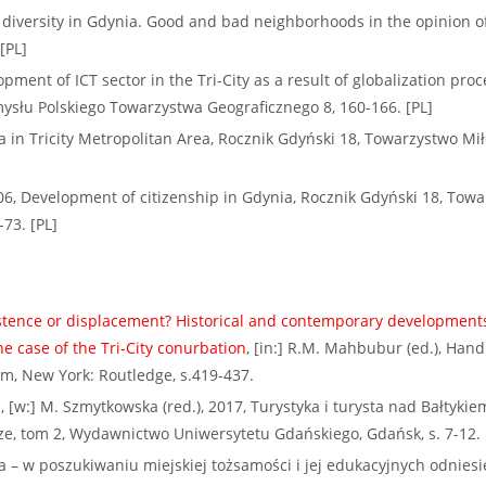
 diversity in Gdynia. Good and bad neighborhoods in the opinion of
[PL]
ment of ICT sector in the Tri-City as a result of globalization proc
mysłu Polskiego Towarzystwa Geograficznego 8, 160-166. [PL]
 in Tricity Metropolitan Area, Rocznik Gdyński 18, Towarzystwo Mi
06, Development of citizenship in Gdynia, Rocznik Gdyński 18, Tow
73. [PL]
stence or displacement? Historical and contemporary development
the case of the Tri-City conurbation
, [in:] R.M. Mahbubur (ed.), Han
sm, New York: Routledge, s.419-437.
 [w:] M. Szmytkowska (red.), 2017, Turystyka i turysta nad Bałtykie
e, tom 2, Wydawnictwo Uniwersytetu Gdańskiego, Gdańsk, s. 7-12. 
 – w poszukiwaniu miejskiej tożsamości i jej edukacyjnych odniesie