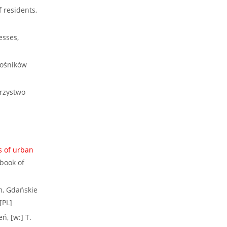
 residents,
esses,
łośników
arzystwo
s of urban
dbook of
m, Gdańskie
[PL]
ń, [w:] T.